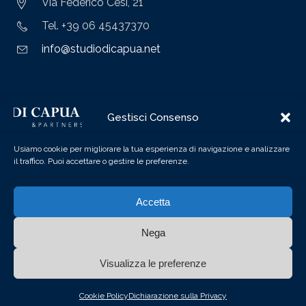
Via Federico Cesi, 21
Tel. +39 06 45437370
info@studiodicapua.net
MILANO
Gestisci Consenso
Via Felice Casati, 3
Usiamo cookie per migliorare la tua esperienza di navigazione e analizzare
il traffico. Puoi accettare o gestire le preferenze.
Tel. +39 02 87157920
info@studiodicapua.net
Accetta
Nega
Visualizza le preferenze
Copyrights © 2020 Di Capua - P.IVA 04299071219 -
Cookie Policy
Dichiarazione sulla Privacy