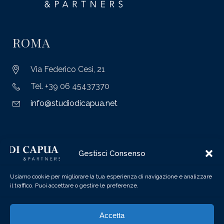
ROMA
Via Federico Cesi, 21
Tel. +39 06 45437370
info@studiodicapua.net
MILANO
Gestisci Consenso
Via Felice Casati, 3
Usiamo cookie per migliorare la tua esperienza di navigazione e analizzare
il traffico. Puoi accettare o gestire le preferenze.
Tel. +39 02 87157920
info@studiodicapua.net
Accetta