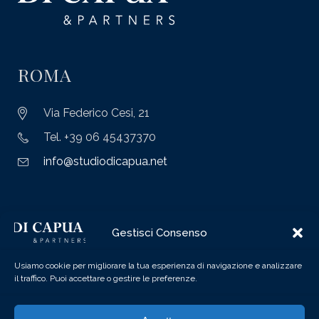
ROMA
Via Federico Cesi, 21
Tel. +39 06 45437370
info@studiodicapua.net
MILANO
Gestisci Consenso
Via Felice Casati, 3
Usiamo cookie per migliorare la tua esperienza di navigazione e analizzare
il traffico. Puoi accettare o gestire le preferenze.
Tel. +39 02 87157920
info@studiodicapua.net